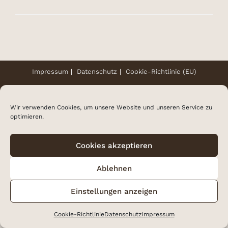
Impres­sum
Daten­schutz
Coo­kie-Rich­t­­li­­nie (EU)
Copyright 2026 - Made with
by
artcom
&
CODEstrategie
Wir verwenden Cookies, um unsere Website und unseren Service zu
optimieren.
Cookies akzeptieren
Ablehnen
Einstellungen anzeigen
Coo­kie-Richt­li­nie
Daten­schutz
Impres­sum