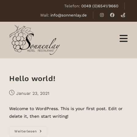
Telefon:
0049 (0)6541/9660
Zum
Mail:
info@sonnenlay.de
Inhalt
Zum
springen
Inhalt
springen
Hel­lo world!
Beitrag
Januar 23, 2021
veröffentlicht:
Welcome to WordPress. This is your first post. Edit or
delete it, then start writing!
Hel­
Weiterlesen
Lo World!